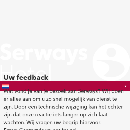
Zum Inhalt springen
Uw feedback
Wat vond je van je bezoek aan Serways? Wij doen
er alles aan om u zo snel mogelijk van dienst te
Toggle Menu
zijn. Door een technische wijziging kan het echter
zijn dat onze reactie iets langer op zich laat
wachten. Wij vragen uw begrip hiervoor.